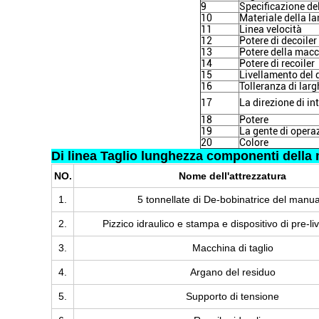
9
Specificazione de
10
Materiale della l
11
Linea velocità
12
Potere di decoiler
13
Potere della macc
14
Potere di recoiler
15
Livellamento del 
16
Tolleranza di lar
17
La direzione di in
18
Potere
19
La gente di opera
20
Colore
Di linea Taglio lunghezza componenti della
NO.
Nome dell'attrezzatura
1.
5 tonnellate di De-bobinatrice del manua
2.
Pizzico idraulico e stampa e dispositivo di pre-l
3.
Macchina di taglio
4.
Argano del residuo
5.
Supporto di tensione