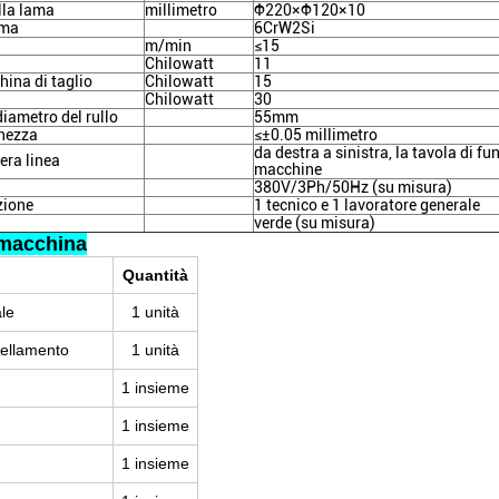
lla lama
millimetro
Φ220×Φ120×10
ama
6CrW2Si
m/min
≤15
Chilowatt
11
hina di taglio
Chilowatt
15
Chilowatt
30
diametro del rullo
55mm
ghezza
≤±0.05 millimetro
da destra a sinistra, la tavola di f
tera linea
macchine
380V/3Ph/50Hz (su misura)
zione
1 tecnico e 1 lavoratore generale
verde (su misura)
 macchina
Quantità
le
1 unità
ivellamento
1 unità
1 insieme
1 insieme
1 insieme