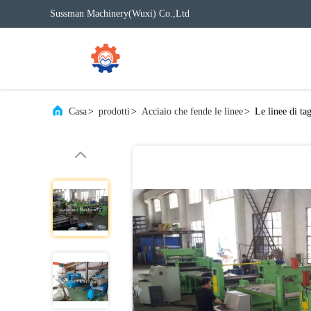
Sussman Machinery(Wuxi) Co.,Ltd
Casa
>
prodotti
>
Acciaio che fende le linee
>
Le linee di ta