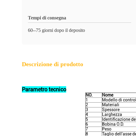
Tempi di consegna
60--75 giorni dopo il deposito
Descrizione di prodotto
Parametro tecnico
NO.
Nome
1
Modello di contro
2
Materiali
3
Spessore
4
Larghezza
5
Identificazione de
6
Bobina O.D.
7
Peso
8
Taglio dell'asse d