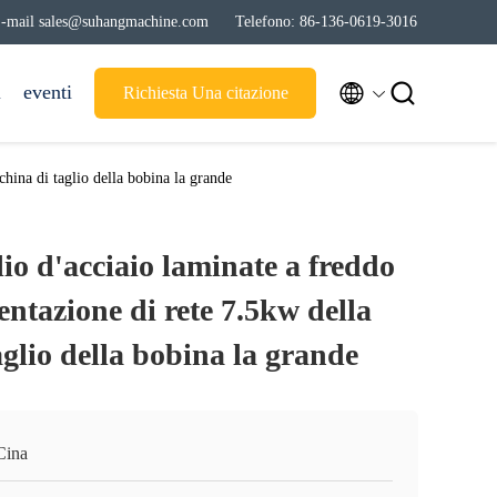
-mail sales@suhangmachine.com
Telefono: 86-136-0619-3016


i
eventi
Richiesta Una citazione
china di taglio della bobina la grande
lio d'acciaio laminate a freddo
entazione di rete 7.5kw della
glio della bobina la grande
Cina