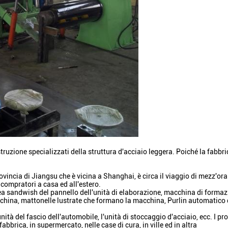
ostruzione specializzati della struttura d'acciaio leggera. Poiché la fab
ovincia di Jiangsu che è vicina a Shanghai, è circa il viaggio di mezz'ora
 compratori a casa ed all'estero.
 linea sandwish del pannello dell'unità di elaborazione, macchina di forma
acchina, mattonelle lustrate che formano la macchina, Purlin automatico
nità del fascio dell'automobile, l'unità di stoccaggio d'acciaio, ecc. I pr
brica, in supermercato, nelle case di cura, in ville ed in altra