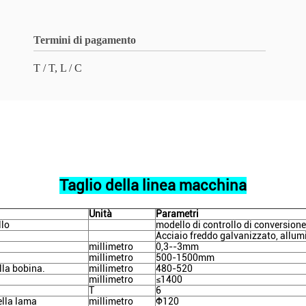
Termini di pagamento
T / T, L / C
Taglio della linea macchina
Unità
Parametri
llo
modello di controllo di conversione
Acciaio freddo galvanizzato, allum
millimetro
0,3--3mm
millimetro
500-1500mm
lla bobina.
millimetro
480-520
millimetro
≤1400
T
6
ella lama
millimetro
Φ120