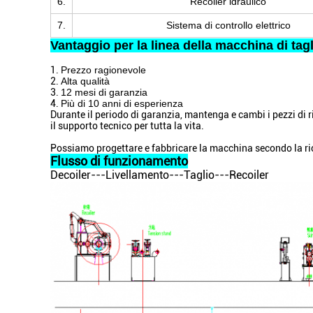
6.
Recoiler idraulico
7.
Sistema di controllo elettrico
Vantaggio per la linea della macchina di tag
1.
Prezzo ragionevole
2.
Alta qualità
3.
12 mesi di garanzia
4.
Più di 10 anni di esperienza
Durante il periodo di garanzia, mantenga e cambi i pezzi di ri
il supporto tecnico per tutta la vita.
Possiamo progettare e fabbricare la macchina secondo la richi
Flusso di funzionamento
Decoiler---Livellamento---Taglio---Recoiler