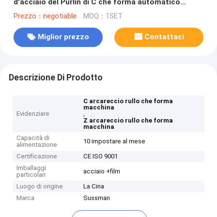
d'acciaio del Purlin di C che forma automatico
durevole ad alta velocità a macchina
Prezzo：negotiable
MOQ：1SET
Miglior prezzo
Contattaci
Descrizione Di Prodotto
C arcareccio rullo che forma
macchina
Evidenziare
,
Z arcareccio rullo che forma
macchina
Capacità di
10 impostare al mese
alimentazione
Certificazione
CE ISO 9001
Imballaggi
acciaio +film
particolari
Luogo di origine
La Cina
Marca
Sussman