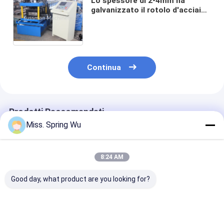
Lo spessore di 2-4mm ha
galvanizzato il rotolo d'acciaio
del Purlin di C che forma
automatico durevole ad alta
velocità a macchina
Continua
Prodotti Raccomandati
Miss. Spring Wu
8:24 AM
Good day, what product are you looking for?
Ampio rotolo di
2.0-3.5mm Acciaio
Nuovo design 2
arcareccio CZ con
Galvanizzato 100-
3.5mm Spesso