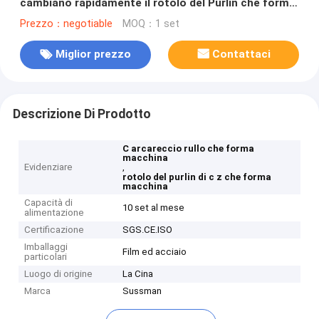
cambiano rapidamente il rotolo del Purlin che forma
la macchina
Prezzo：negotiable
MOQ：1 set
Miglior prezzo
Contattaci
Descrizione Di Prodotto
C arcareccio rullo che forma
macchina
Evidenziare
,
rotolo del purlin di c z che forma
macchina
Capacità di
10 set al mese
alimentazione
Certificazione
SGS.CE.ISO
Imballaggi
Film ed acciaio
particolari
Luogo di origine
La Cina
Marca
Sussman