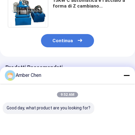
15KW C automatica e l'acciaio a
forma di Z cambiano
rapidamente il rotolo del Purlin
che forma la macchina
Continua
Prodotti Raccomandati
Amber Chen
9:52 AM
Good day, what product are you looking for?
Ampio rotolo di
2.0-3.5mm Acciaio
Nuovo design 2
arcareccio CZ con
Galvanizzato 100-
3.5mm Spesso