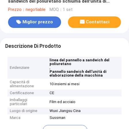
sandwich del poliuretano schiuma dell'unità di
elaborazione di 18mm
Prezzo：negotiable
MOQ：1 set
Miglior prezzo
Contattaci
Descrizione Di Prodotto
linea del pannello a sandwich del
poliuretano
Evidenziare
,
Pannello sandwich dell'unità di
elaborazione della macchina
Capacità di
10 insiemi ai mesi
alimentazione
Certificazione
CE
Imballaggi
Film ed acciaio
particolari
Luogo di origine
Wuxi Jiangsu Cina
Marca
Sussman