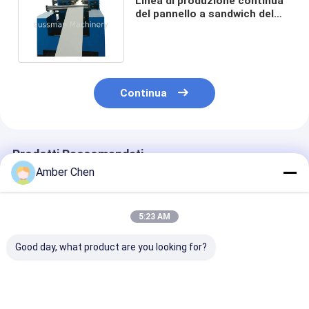
Linea di produzione continua
del pannello a sandwich del
poliuretano schiuma dell'unità
di elaborazione di 18mm
Continua
Prodotti Raccomandati
Amber Chen
5:23 AM
Good day, what product are you looking for?
0-10m/Min 0,4-
linea ad alta velocità
Attrezzatura
0,7mm Spessore
configurazione
regolabile dell