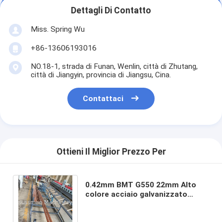
Dettagli Di Contatto
Miss. Spring Wu
+86-13606193016
NO.18-1, strada di Funan, Wenlin, città di Zhutang,
città di Jiangyin, provincia di Jiangsu, Cina.
Contattaci
Ottieni Il Miglior Prezzo Per
0.42mm BMT G550 22mm Alto
colore acciaio galvanizzato
acciaio soffitto batten roll
formare macchina