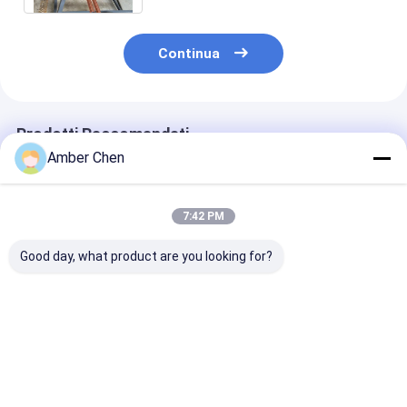
Continua
Prodotti Raccomandati
Amber Chen
7:42 PM
Good day, what product are you looking for?
50-120m/Min 0,4-
0.8-1.2 mm Spessore
0.8-1.2 mm Ac
1,2mm Spessore del
Acciaio
galvanizzato 
soffitto Sistema
Galvanizzato
Leggere Acciai
Omega Profilo
Leggero Acciaio
calibro
Furring Canale Roll
Frame Machine con
Miglior prezzo
Miglior prezzo
Miglior pr
Forming Machine
motore 7.5KW