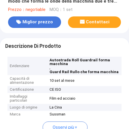
modo che forma le onde della macchina due e tre
onde
Prezzo：negotiable
MOQ：1 set
Miglior prezzo
Contattaci
Descrizione Di Prodotto
Autostrada Roll Guardrail forma
macchina
Evidenziare
,
Guard Rail Rullo che forma macchina
Capacità di
10 set al mese
alimentazione
Certificazione
CE ISO
Imballaggi
Film ed acciaio
particolari
Luogo di origine
La Cina
Marca
Sussman
Osservi più