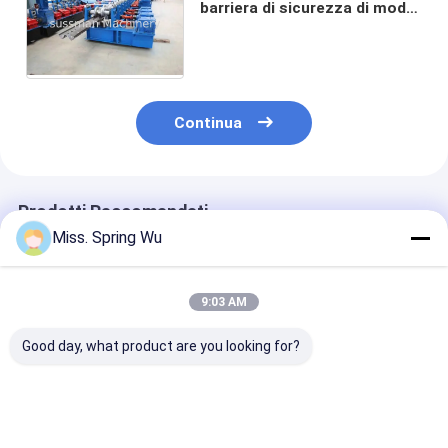
barriera di sicurezza di modo
che forma le onde della
macchina due e tre onde
Continua
Prodotti Raccomandati
Miss. Spring Wu
9:03 AM
Good day, what product are you looking for?
Guardrail
Macchina per la
Profilatrice pe
automatico della
produzione di curve
recinzioni in a
barriera di sicurezza
a doppia guida di
zincato con