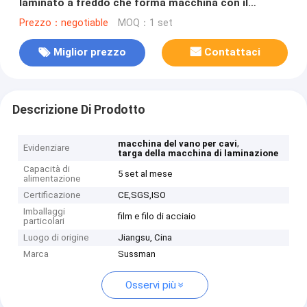
laminato a freddo che forma macchina con il
sistema di perforazione
Prezzo：negotiable
MOQ：1 set
Miglior prezzo
Contattaci
Descrizione Di Prodotto
,
macchina del vano per cavi
Evidenziare
targa della macchina di laminazione
Capacità di
5 set al mese
alimentazione
Certificazione
CE,SGS,ISO
Imballaggi
film e filo di acciaio
particolari
Luogo di origine
Jiangsu, Cina
Marca
Sussman
Osservi più