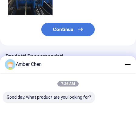
freddo che forma macchina
con il sistema di perforazione
Continua
Prodotti Raccomandati
Amber Chen
7:36 AM
Good day, what product are you looking for?
Per
Popolare in Messico
Macchina per 
l&#39;installazione
per il rotolo di
formatura di ru
del tetto della villa
pannelli per porte di
solari a punto
dell&#39;officina del
garage residenziali
Uni senza
magazzino KR18
che forma metallo
scanalatura e
Miglior prezzo
Miglior prezzo
Miglior pr