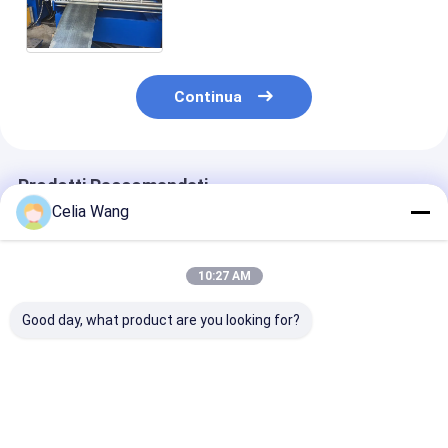
cavo del nimute che forma la
lama a macchina dei movimenti
Cr12
Continua
Prodotti Raccomandati
Celia Wang
10:27 AM
Good day, what product are you looking for?
Per
Popolare in Messico
Macchina per 
l&#39;installazione
per il rotolo di
formatura di ru
del tetto della villa
pannelli per porte di
solari a punto
dell&#39;officina del
garage residenziali
Uni senza
magazzino KR18
che forma metallo
scanalatura e
Miglior prezzo
Miglior prezzo
Miglior pr