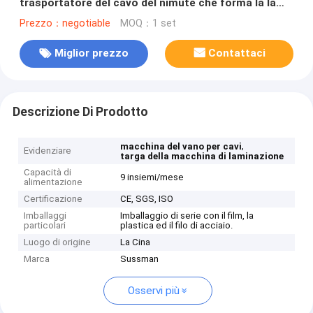
trasportatore del cavo del nimute che forma la lama
a macchina dei movimenti Cr12
Prezzo：negotiable
MOQ：1 set
Miglior prezzo
Contattaci
Descrizione Di Prodotto
,
macchina del vano per cavi
Evidenziare
targa della macchina di laminazione
Capacità di
9 insiemi/mese
alimentazione
Certificazione
CE, SGS, ISO
Imballaggi
Imballaggio di serie con il film, la
particolari
plastica ed il filo di acciaio.
Luogo di origine
La Cina
Marca
Sussman
Osservi più