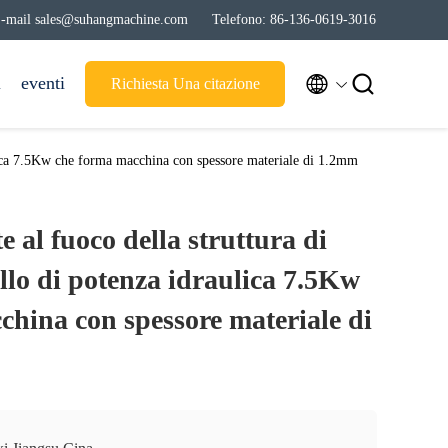
-mail sales@suhangmachine.com
Telefono: 86-136-0619-3016


i
eventi
Richiesta Una citazione
raulica 7.5Kw che forma macchina con spessore materiale di 1.2mm
te al fuoco della struttura di
llo di potenza idraulica 7.5Kw
china con spessore materiale di