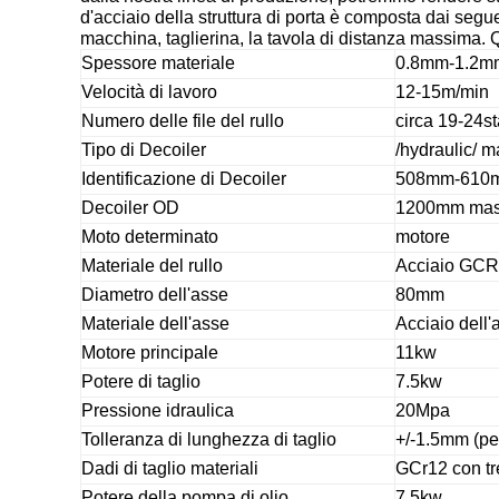
d'acciaio della struttura di porta è composta dai segu
macchina, taglierina, la tavola di distanza massima. 
Spessore materiale
0.8mm-1.2m
Velocità di lavoro
12-15m/min
Numero delle file del rullo
circa 19-24st
Tipo di Decoiler
/hydraulic/ m
Identificazione di Decoiler
508mm-610
Decoiler OD
1200mm mas
Moto determinato
motore
Materiale del rullo
Acciaio GCR1
Diametro dell'asse
80mm
Materiale dell'asse
Acciaio dell'
Motore principale
11kw
Potere di taglio
7.5kw
Pressione idraulica
20Mpa
Tolleranza di lunghezza di taglio
+/-1.5mm (pe
Dadi di taglio materiali
GCr12 con t
Potere della pompa di olio
7.5kw