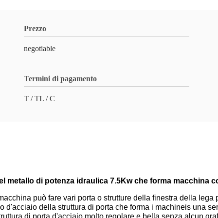
Prezzo
negotiable
Termini di pagamento
T / TL / C
a del metallo di potenza idraulica 7.5Kw che forma macchina
 macchina può fare vari porta o strutture della finestra della lega p
lo d'acciaio della struttura di porta che forma i machineis una se
uttura di porta d'acciaio molto regolare e bella senza alcun graf