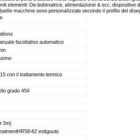
enti elementi: De-bobinatrice, alimentazione & ecc. dispositivo d
Quelle macchine sono personalizzate secondo il profilo del dise
m
ations
anuale facoltativo automatico
mm
simo
5 con il trattamento termico
alto grado 45#
r 3m)
reatmentHR58-62 estiguuto