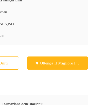
i Jiangsu Cina
sman
SGS,ISO
-DF
Uniti
Ottenga Il Migliore Prezzo
Formazione delle stazioni: