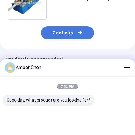
di rotolamento che forma la
macchina con un iso di 38
stazioni del rullo diplomata
Continua
Prodotti Raccomandati
Amber Chen
7:52 PM
Good day, what product are you looking for?
Rotolo dello
lo spessore di 0.7-
0.6-1.2 mm Tir
sportello dell'unità di
0.9mm ha
acciaio galva
elaborazione che
galvanizzato il
Para Cortina
forma macchine
rotolo d'acciaio della
Europea Porta