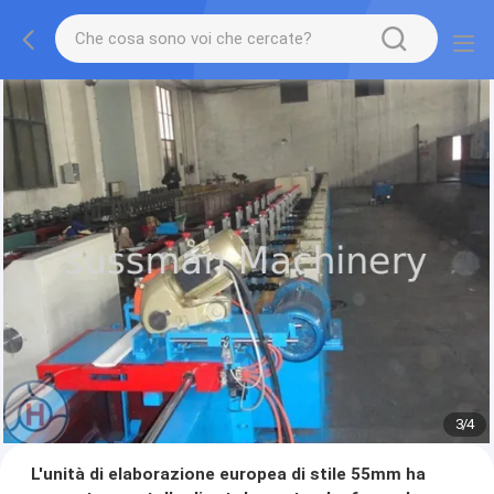
3
/
4
L'unità di elaborazione europea di stile 55mm ha