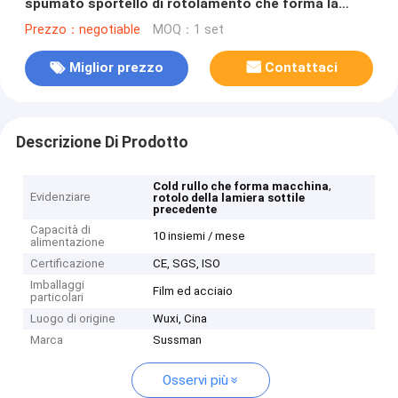
spumato sportello di rotolamento che forma la
macchina con un iso di 38 stazioni del rullo
Prezzo：negotiable
MOQ：1 set
diplomata
Miglior prezzo
Contattaci
Descrizione Di Prodotto
,
Cold rullo che forma macchina
Evidenziare
rotolo della lamiera sottile
precedente
Capacità di
10 insiemi / mese
alimentazione
Certificazione
CE, SGS, ISO
Imballaggi
Film ed acciaio
particolari
Luogo di origine
Wuxi, Cina
Marca
Sussman
Osservi più