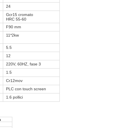
24
Gcr15 cromato
HRC 55-60
F90 mm
11*2kw
5.5
12
220V, 60HZ, fase 3
1.5
Cr12mov
PLC con touch screen
1.6 pollici
à