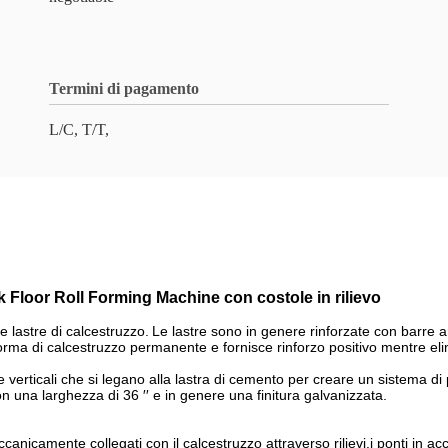
Termini di pagamento
L/C, T/T,
Floor Roll Forming Machine con costole in rilievo
e lastre di calcestruzzo.
Le lastre sono in genere rinforzate con barre a
rma di calcestruzzo permanente e fornisce rinforzo positivo mentre elim
le verticali che si legano alla lastra di cemento per creare un sistema di
on una larghezza di 36 ′′ e in genere una finitura galvanizzata.
canicamente collegati con il calcestruzzo attraverso rilievi.i ponti in a