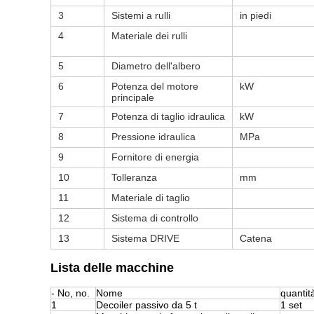
3
Sistemi a rulli
in piedi
4
Materiale dei rulli
5
Diametro dell'albero
6
Potenza del motore
kW
principale
7
Potenza di taglio idraulica
kW
8
Pressione idraulica
MPa
9
Fornitore di energia
10
Tolleranza
mm
11
Materiale di taglio
12
Sistema di controllo
13
Sistema DRIVE
Catena
Lista delle macchine
- No, no.
Nome
quantit
1
Decoiler passivo da 5 t
1 set