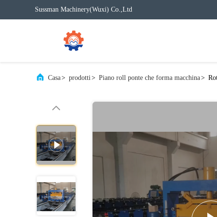
Sussman Machinery(Wuxi) Co.,Ltd
Casa
>
prodotti
>
Piano roll ponte che forma macchina
>
Rot