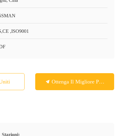
ngsu, Cina
SSMAN
,CE ,ISO9001
-DF
Uniti
Ottenga Il Migliore Prezzo
Stazioni: