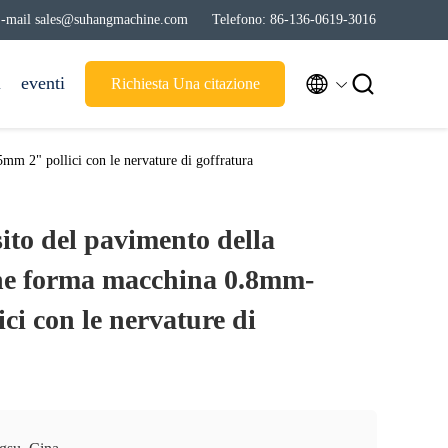
-mail sales@suhangmachine.com
Telefono: 86-136-0619-3016


i
eventi
Richiesta Una citazione
m 2" pollici con le nervature di goffratura
ito del pavimento della
he forma macchina 0.8mm-
ci con le nervature di