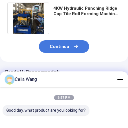
4KW Hydraulic Punching Ridge
Cap Tile Roll Forming Machine
Trasmissione della catena
Continua
Prodotti Raccomandati
Celia Wang
6:57 PM
Good day, what product are you looking for?
Galvalume PPGI
Sistema di copertura
Metallo Ridge