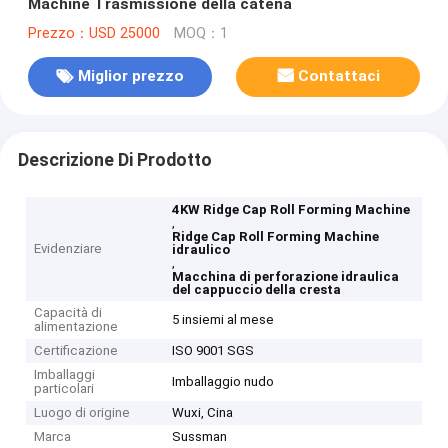
Machine Trasmissione della catena
Prezzo：USD 25000
MOQ：1
Miglior prezzo
Contattaci
Descrizione Di Prodotto
4KW Ridge Cap Roll Forming Machine
,
Ridge Cap Roll Forming Machine
Evidenziare
idraulico
,
Macchina di perforazione idraulica
del cappuccio della cresta
Capacità di
5 insiemi al mese
alimentazione
Certificazione
ISO 9001 SGS
Imballaggi
Imballaggio nudo
particolari
Luogo di origine
Wuxi, Cina
Marca
Sussman