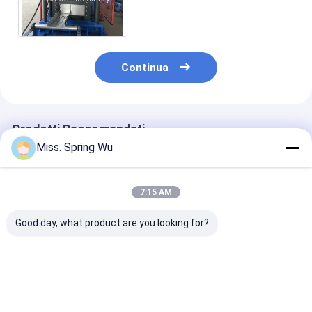
Galvanizzato Acciaio Cable
Tray Roll Forming Machine
Continua
Prodotti Raccomandati
Miss. Spring Wu
7:15 AM
Good day, what product are you looking for?
Per
Popolare in Messico
Macchina per 
l&#39;installazione
per il rotolo di
formatura di ru
del tetto della villa
pannelli per porte di
solari a punto
dell&#39;officina del
garage residenziali
Uni senza
magazzino KR18
che forma metallo
scanalatura e
Miglior prezzo
Miglior prezzo
Miglior pr