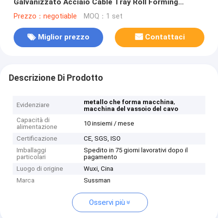
Galvanizzato Acciaio Cable Tray Roll Forming
Machine
Prezzo：negotiable
MOQ：1 set
Miglior prezzo
Contattaci
Descrizione Di Prodotto
,
metallo che forma macchina
Evidenziare
macchina del vassoio del cavo
Capacità di
10 insiemi / mese
alimentazione
Certificazione
CE, SGS, ISO
Imballaggi
Spedito in 75 giorni lavorativi dopo il
particolari
pagamento
Luogo di origine
Wuxi, Cina
Marca
Sussman
Osservi più