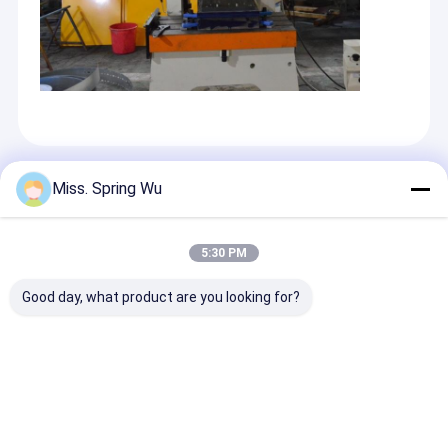
Prodotti Raccomandati
Miss. Spring Wu
5:30 PM
Good day, what product are you looking for?
2.0-4.0 mm Spessore
1.5'*1.5' Flare Drip
Rotolo regolabi
Profil di acciaio C Z
Edge Roll Forming
Manica del pu
Forma Purlin Roll
Machine Fogli
dello scaffale 
Forming Machine
metallici
che forma ma
con spessore d
Invia richiesta
Invia richiesta
Invia richi
3mm