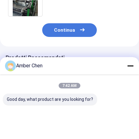
passeggiata dell'armatura del vano
per cavi di larghezza di 500mm
Continua
Prodotti Raccomandati
Amber Chen
7:42 AM
Good day, what product are you looking for?
Per
Popolare in Messico
Macchina per 
l&#39;installazione
per il rotolo di
formatura di ru
del tetto della villa
pannelli per porte di
solari a punto
dell&#39;officina del
garage residenziali
Uni senza
magazzino KR18
che forma metallo
scanalatura e
Miglior prezzo
Miglior prezzo
Miglior pr