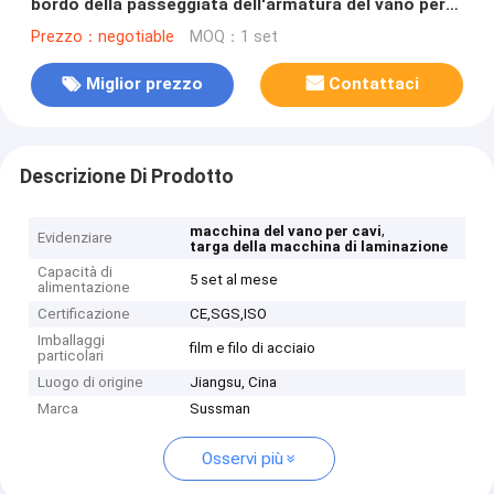
bordo della passeggiata dell'armatura del vano per
cavi di larghezza di 500mm
Prezzo：negotiable
MOQ：1 set
Miglior prezzo
Contattaci
Descrizione Di Prodotto
,
macchina del vano per cavi
Evidenziare
targa della macchina di laminazione
Capacità di
5 set al mese
alimentazione
Certificazione
CE,SGS,ISO
Imballaggi
film e filo di acciaio
particolari
Luogo di origine
Jiangsu, Cina
Marca
Sussman
Osservi più