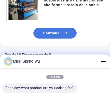
Rotolo lustrato delle mattonelle
che forma il rotolo della bobina
ricoperto colore a macchina
dell'acciaio freddo che forma
attrezzatura
Continua
Prodotti Raccomandati
Miss. Spring Wu
5:14 PM
Good day, what product are you looking for?
760 mm
0.3-0.8mm Acciaio
Mercato afric
Trapezoidale e IBR
Galvanizzato IBR
popolare IBR