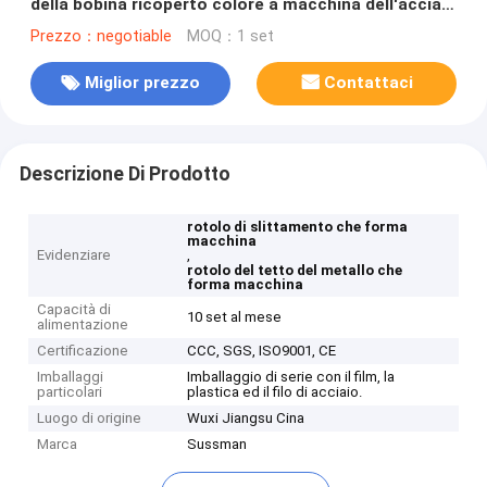
della bobina ricoperto colore a macchina dell'acciaio
freddo che forma attrezzatura
Prezzo：negotiable
MOQ：1 set
Miglior prezzo
Contattaci
Descrizione Di Prodotto
rotolo di slittamento che forma
macchina
Evidenziare
,
rotolo del tetto del metallo che
forma macchina
Capacità di
10 set al mese
alimentazione
Certificazione
CCC, SGS, ISO9001, CE
Imballaggi
Imballaggio di serie con il film, la
particolari
plastica ed il filo di acciaio.
Luogo di origine
Wuxi Jiangsu Cina
Marca
Sussman